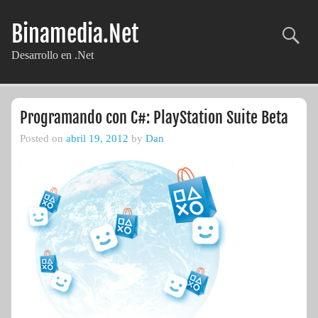
Skip
to
Binamedia.Net
content
Desarrollo en .Net
Programando con C#: PlayStation Suite Beta
Posted on
abril 19, 2012
by
Dan