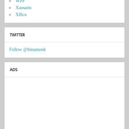
WPF
Xamarin
XBox
TWITTER
Follow @binamonk
ADS