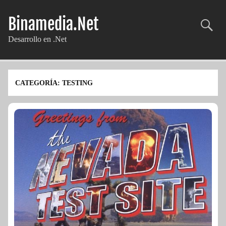
Skip
to
Binamedia.Net
content
Desarrollo en .Net
CATEGORÍA:
TESTING