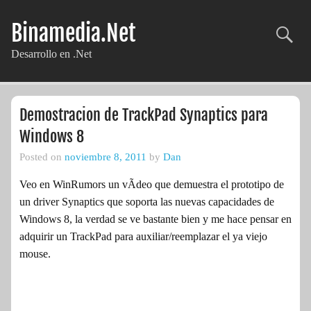
Skip
to
Binamedia.Net
content
Desarrollo en .Net
Demostracion de TrackPad Synaptics para
Windows 8
Posted on
noviembre 8, 2011
by
Dan
Veo en WinRumors un vÃ­deo que demuestra el prototipo de
un driver Synaptics que soporta las nuevas capacidades de
Windows 8, la verdad se ve bastante bien y me hace pensar en
adquirir un TrackPad para auxiliar/reemplazar el ya viejo
mouse.