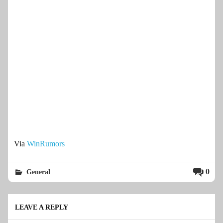
Via
WinRumors
0
General
LEAVE A REPLY