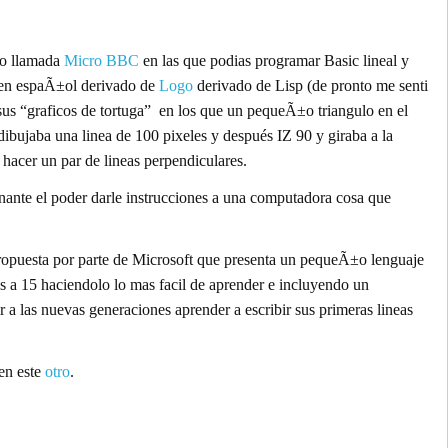
eo llamada
Micro BBC
en las que podias programar Basic lineal y
en espaÃ±ol derivado de
Logo
derivado de Lisp (de pronto me senti
sus “graficos de tortuga” en los que un pequeÃ±o triangulo en el
ibujaba una linea de 100 pixeles y después IZ 90 y giraba a la
hacer un par de lineas perpendiculares.
nante el poder darle instrucciones a una computadora cosa que
opuesta por parte de Microsoft que presenta un pequeÃ±o lenguaje
 a 15 haciendolo lo mas facil de aprender e incluyendo un
a las nuevas generaciones aprender a escribir sus primeras lineas
en este
otro
.