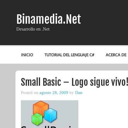
Skip
to
content
Binamedia.Net
Desarrollo en .Net
INICIO
TUTORIAL DEL LENGUAJE C#
ACERCA DE
Small Basic – Logo sigue vivo
Posted on
agosto 28, 2009
by
Dan