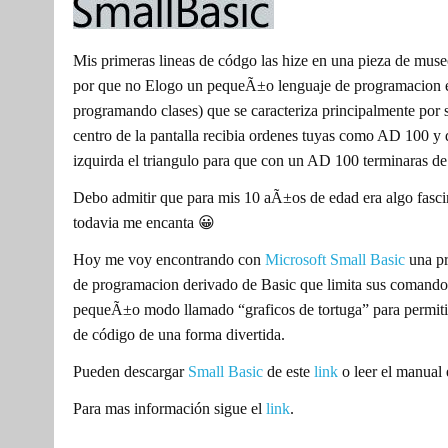
Mis primeras lineas de códgo las hize en una pieza de mus
por que no Elogo un pequeÃ±o lenguaje de programacion 
programando clases) que se caracteriza principalmente por 
centro de la pantalla recibia ordenes tuyas como AD 100 y d
izquirda el triangulo para que con un AD 100 terminaras de 
Debo admitir que para mis 10 aÃ±os de edad era algo fasci
todavia me encanta 😀
Hoy me voy encontrando con
Microsoft Small Basic
una pr
de programacion derivado de Basic que limita sus comandos
pequeÃ±o modo llamado “graficos de tortuga” para permitir 
de código de una forma divertida.
Pueden descargar
Small Basic
de este
link
o leer el manual 
Para mas información sigue el
link
.