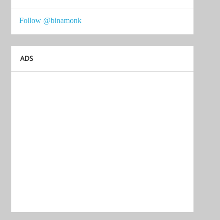
Follow @binamonk
ADS